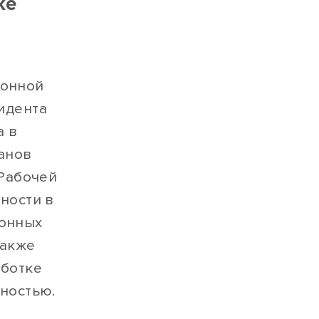
же
ионной
идента
а в
анов
 Рабочей
ности в
онных
также
аботке
ностью.