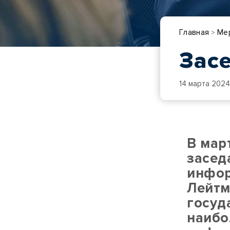
Главная
Ме
>
Засе
14 марта 202
В мар
засед
инфор
Лейтм
госуд
наибо