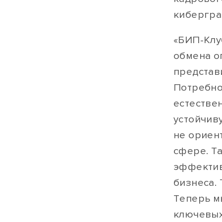
кибергра
«БИП-Клу
обмена о
представ
Потребно
естестве
устойчив
не ориен
сфере. Т
эффектив
бизнеса.
Теперь м
ключевых