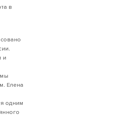
та в
е
есовано
сии.
 и
тмы
м. Елена
ся одним
оянного