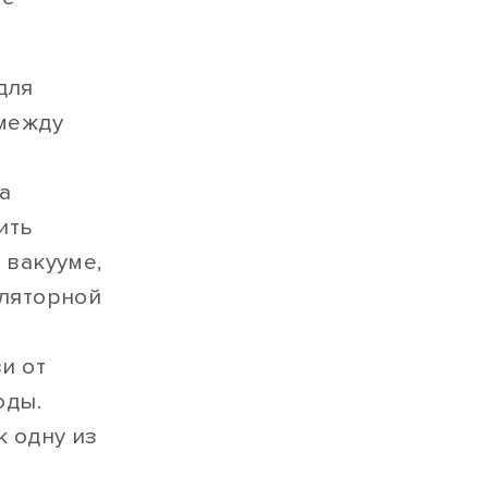
для
 между
.
а
ить
 вакууме,
уляторной
и от
оды.
к одну из