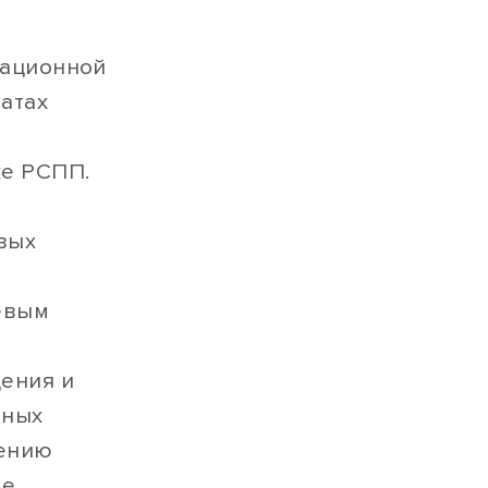
мационной
атах
ке РСПП.
вых
евым
ения и
вных
лению
ие