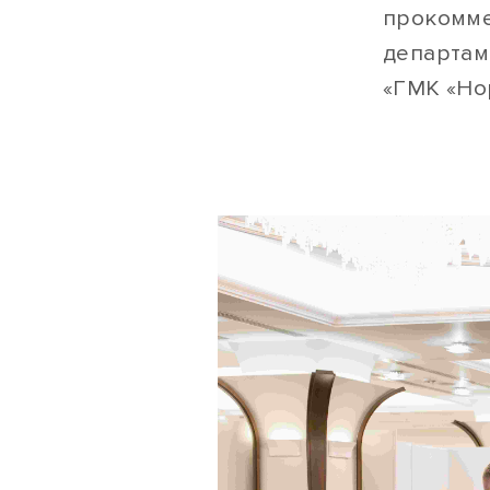
прокомме
департам
«ГМК «Но