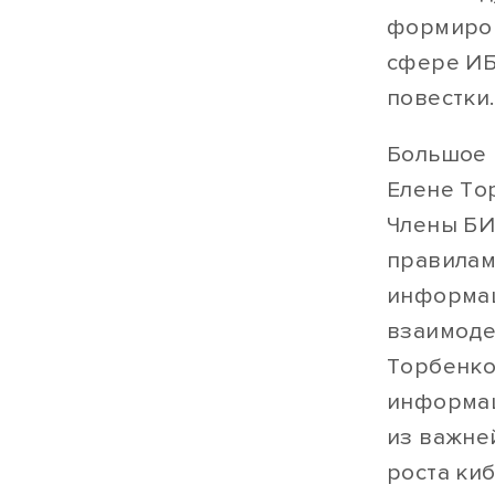
формиров
сфере ИБ
повестки.
Большое 
Елене То
Члены БИ
правилам
информац
взаимоде
Торбенко
информац
из важне
роста ки