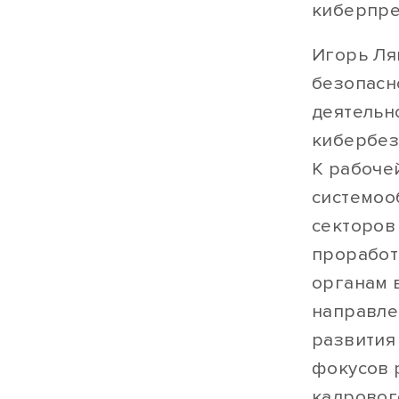
киберпре
Игорь Ля
безопасн
деятельн
кибербез
К рабоче
системоо
секторов
проработ
органам 
направле
развития
фокусов 
кадровог