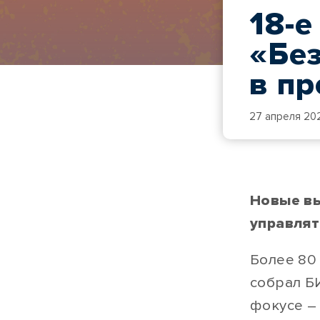
18-е
«Бе
в п
27 апреля 20
Новые вы
управлят
Более 80
собрал Б
фокусе –