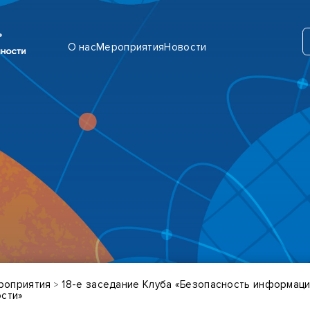
О нас
Мероприятия
Новости
роприятия
18-е заседание Клуба «Безопасность информаци
>
сти»