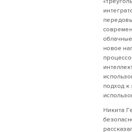
«треугол
интеграт
передовы
современ
облачные
новое на
процессо
интеллект
использо
подход к
использо
Никита Г
безопасн
рассказа