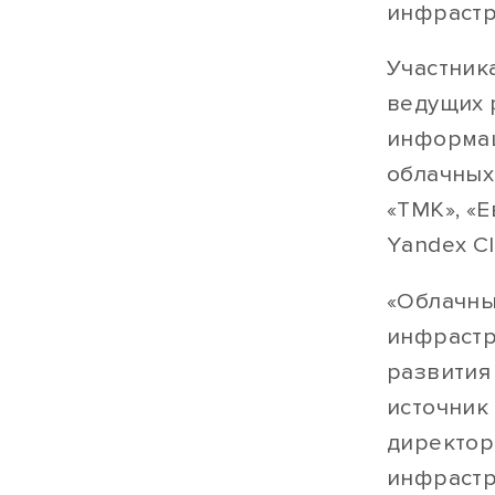
инфрастр
Участник
ведущих 
информац
облачных
«ТМК», «Е
Yandex Cl
«Облачны
инфрастр
развития
источник
директор
инфрастр