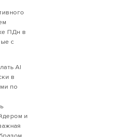
тивного
ем
ке ПДн в
ные с
лать АI
ски в
ями по
ль
йдером и
 важная
образом