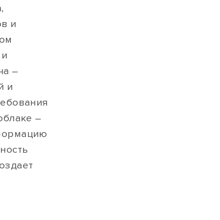
,
в и
том
 и
ча –
й и
ребования
облаке –
нформацию
сность
оздает