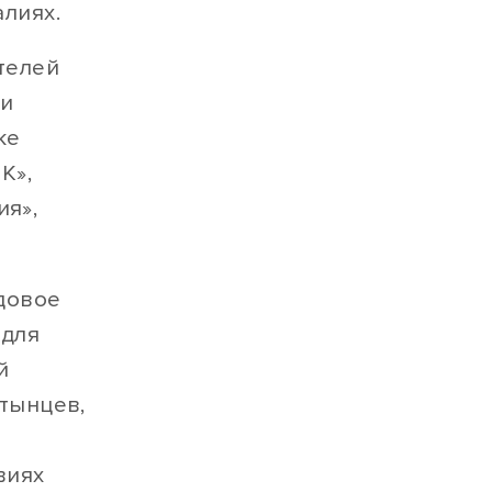
лиях.
телей
ти
же
К»,
ия»,
довое
 для
й
тынцев,
виях