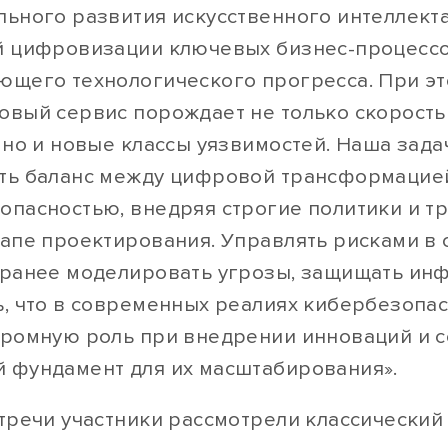
льного развития искусственного интеллекта
й цифровизации ключевых бизнес-процессо
ющего технологического прогресса. При э
овый сервис порождает не только скорость
 но и новые классы уязвимостей. Наша зада
ть баланс между цифровой трансформацие
опасностью, внедряя строгие политики и т
тапе проектирования. Управлять рисками в 
аранее моделировать угрозы, защищать и
ь, что в современных реалиях кибербезопа
громную роль при внедрении инноваций и с
 фундамент для их масштабирования».
стречи участники рассмотрели классический