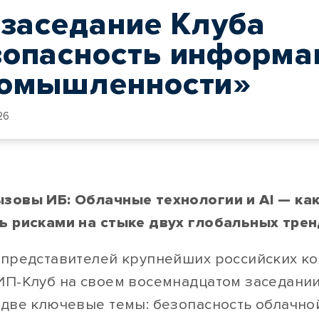
 заседание Клуба
зопасность информа
ромышленности»
26
зовы ИБ: Облачные технологии и
AI
— ка
ь рисками на стыке двух глобальных тре
 представителей крупнейших российских к
ИП-Клуб на своем восемнадцатом заседании
 две ключевые темы: безопасность облачно