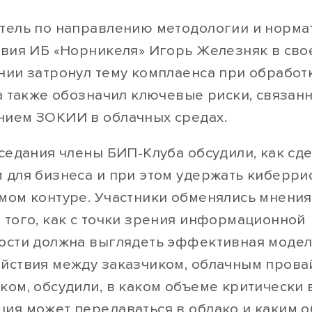
тель по направлению методологии и норма
твия ИБ «Норникеля» Игорь Железняк в сво
нии затронул тему комплаенса при обработ
 а также обозначил ключевые риски, связан
ием ЗОКИИ в облачных средах.
седания члены БИП-Клуба обсудили, как сде
 для бизнеса и при этом удержать киберри
мом контуре. Участники обменялись мнени
 того, как с точки зрения информационной
ости должна выглядеть эффективная моде
йствия между заказчиком, облачным прова
ком, обсудили, в каком объеме критически
ия может передаваться в облако и каким 