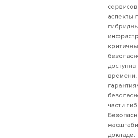
сервисов
аспекты 
гибридны
инфрастр
критичны
безопасн
доступна
времени.
гарантия
безопасн
части ги
Безопасно
масштаби
докладе.