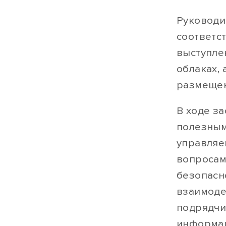
Руководи
соответс
выступле
облаках,
размещен
В ходе за
полезным
управляе
вопросам
безопасн
взаимоде
подрядчи
информац