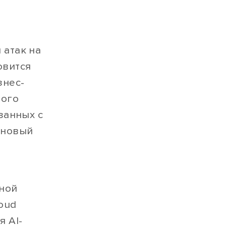
 атак на
овится
знес-
ного
занных с
 новый
ной
oud
я AI-