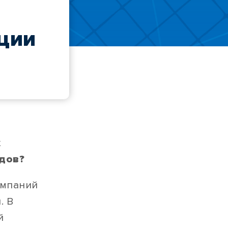
ции
к
ндов?
омпаний
. В
й