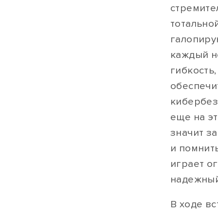
стремите
тотально
галопиру
каждый н
гибкость,
обеспечи
кибербез
еще на э
значит з
и помнит
играет о
надежный
В ходе в