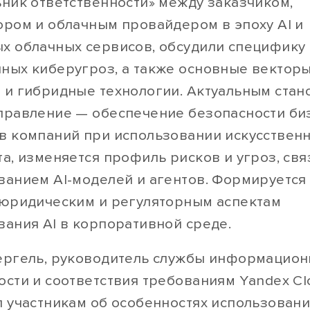
ьник ответственности» между заказчиком,
ором и облачным провайдером в эпоху AI и
х облачных сервисов, обсудили специфику
ных киберугроз, а также основные векторы
 и гибридные технологии. Актуальным стан
правление — обеспечение безопасности би
в компаний при использовании искусствен
а, изменяется профиль рисков и угроз, свя
ванием AI-моделей и агентов. Формируется
 юридическим и регуляторным аспектам
вания AI в корпоративной среде.
ергель, руководитель службы информацион
ости и соответствия требованиям Yandex Cl
л участникам об особенностях использовани