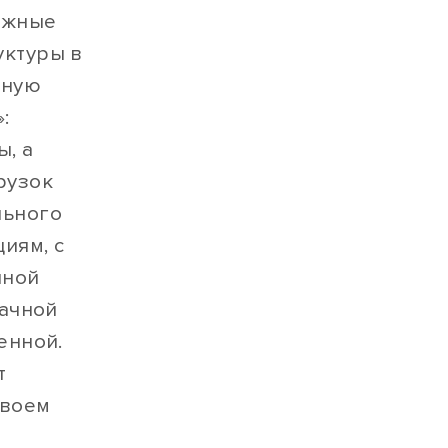
важные
уктуры в
чную
:
, а
рузок
льного
иям, с
нной
лачной
енной.
т
своем