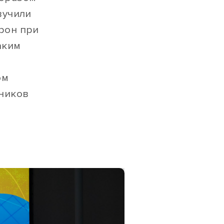
вучили
рон при
аким
ом
тников